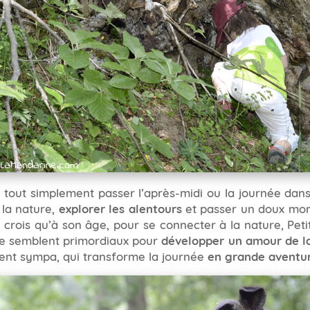
out simplement passer l’après-midi ou la journée dans u
e la nature,
explorer les alentours
et passer un doux mom
 crois qu’à son âge, pour se connecter à la nature, Pet
me semblent primordiaux pour
développer un amour de l
ment sympa, qui transforme la journée
en grande aventu