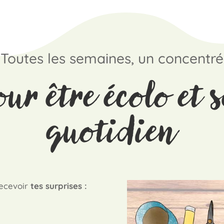
Toutes les semaines, un concentré
our être écolo et 
quotidien
recevoir
tes surprises :