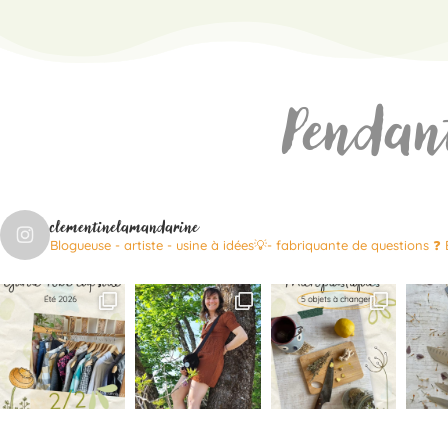
Pendan
clementinelamandarine
Blogueuse - artiste - usine à idées💡- fabriquante de questions ❓
É