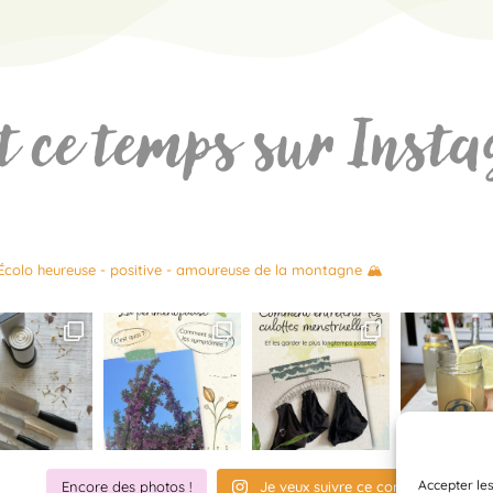
t ce temps sur Ins
colo heureuse - positive - amoureuse de la montagne 🏔️
Accepter les
Encore des photos !
Je veux suivre ce compte.