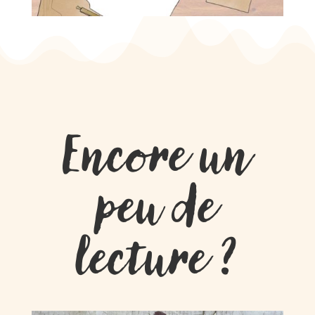
Encore un
peu de
lecture ?