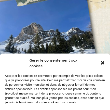
Gérer le consentement aux
cookies
Encore des photos !
Je veux suivre ce compte.
Accepter les cookies te permettra par exemple de voir les jolies polices
que j'ai préparées pour le site. Cela me permettra à moi de voir combien
de personnes visite mon site, et donc, de négocier le tarif de mes
Clémentine la Mandarine fait partie de la Coopérative d’Activités et
articles sponsorisés. Ces articles sponsorisés me paient pour mon
d’Emploi
Vecteur Activités
travail, et me permettent de te proposer chaque semaine du contenu
33 rue des déportés du 11 novembre 1943, 38100 Grenoble – SARL
gratuit de qualité. Moi non plus, j'aime pas les cookies, c'est pour ça que
SCOP à capital variable – RCS de Grenoble 448 355 156 – SIRET 448
j'en ai mis le minimum dans les cookies fonctionnels.
355 156 00036 – APE : 7022Z