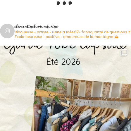
clementinelamandarine
Blogueuse - artiste - usine à idées💡- fabriquante de questions ❓
Écolo heureuse - positive - amoureuse de la montagne 🏔️