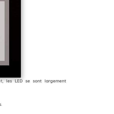
et,
les LED se sont largement
s
.