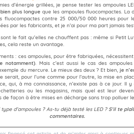
es d’énergie grillées, je pense tester les ampoules LE
 bien plus longue
que les ampoules fluocompactes. La d
s fluocompactes contre 25 000/50 000 heures pour l
es par les fabricants, et je n’ai pour ma part jamais tes
ont le fait qu’elles ne chauffent pas : même si Petit Lu
les, cela reste un avantage.
ements : ces ampoules, pour être fabriquées, nécessiten
re notamment)
. Mais c’est aussi le cas des ampoule
r exemple du mercure. Le mieux des deux ? Et bien,
je n’e
e serait, pour l’une comme pour l’autre, la mise en pla
ce, qui, à ma connaissance, n’existe pas à ce jour. Il y
chetteries ou les magasins, mais quel est leur devenir
 de façon à être mises en décharge sans trop polluer le
el type d’ampoules ? As-tu déjà testé les LED ?
S’il te pl
commentaires.
r financé cet article et de m’aider ainsi à continuer m