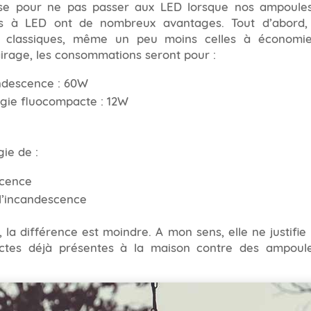
use pour ne pas passer aux LED lorsque nos ampoules
les à LED ont de nombreux avantages. Tout d’abord
classiques, même un peu moins celles à économies
irage, les consommations seront pour :
ndescence : 60W
gie fluocompacte : 12W
ie de :
scence
l’incandescence
, la différence est moindre. A mon sens, elle ne justif
ctes déjà présentes à la maison contre des ampoule