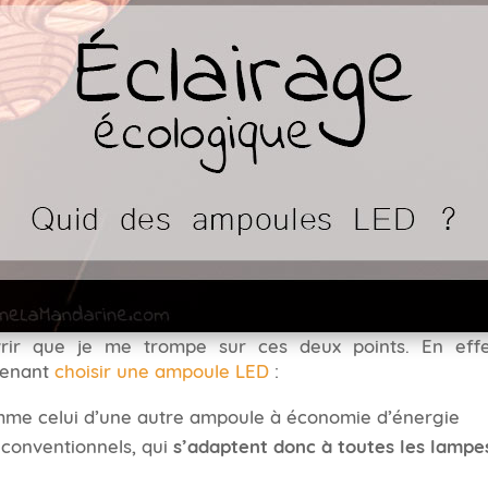
rir que je me trompe sur ces deux points. En eff
ntenant
choisir une ampoule LED
:
mme celui d’une autre ampoule à économie d’énergie
 conventionnels, qui
s’adaptent donc à toutes les lampe