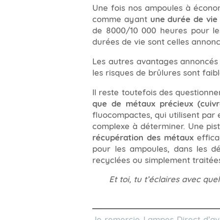
Une fois nos ampoules à économi
comme ayant
une durée de vie
de 8000/10 000 heures pour le
durées de vie sont celles annoncé
Les autres avantages annoncés s
les risques de brûlures sont faib
Il reste toutefois des questionn
que de métaux précieux (cuiv
fluocompactes, qui utilisent pa
complexe à déterminer. Une pist
récupération des métaux
effica
pour les ampoules, dans les dé
recyclées ou simplement traitées
Et toi, tu t’éclaires avec qu
Je remercie Lampes Direct d’avoi