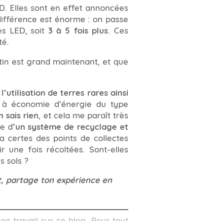
D. Elles sont en effet annoncées
ifférence est énorme : on passe
es LED, soit
3 à 5 fois plus
. Ces
té.
tin est grand maintenant, et que
t
l’utilisation de terres rares ainsi
s à économie d’énergie du type
n sais rien
, et cela me paraît très
ce d
’un système de recyclage et
 a certes des points de collectes
 une fois récoltées. Sont-elles
s sols ?
aît, partage ton expérience en
on travail sur ce blog. Pour tout