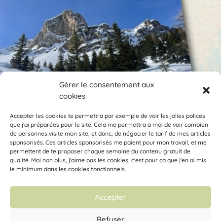
Gérer le consentement aux
cookies
Encore des photos !
Je veux suivre ce compte.
Accepter les cookies te permettra par exemple de voir les jolies polices
que j'ai préparées pour le site. Cela me permettra à moi de voir combien
de personnes visite mon site, et donc, de négocier le tarif de mes articles
Clémentine la Mandarine fait partie de la Coopérative d’Activités et
sponsorisés. Ces articles sponsorisés me paient pour mon travail, et me
d’Emploi
Vecteur Activités
permettent de te proposer chaque semaine du contenu gratuit de
33 rue des déportés du 11 novembre 1943, 38100 Grenoble – SARL
qualité. Moi non plus, j'aime pas les cookies, c'est pour ça que j'en ai mis
SCOP à capital variable – RCS de Grenoble 448 355 156 – SIRET 448
le minimum dans les cookies fonctionnels.
355 156 00036 – APE : 7022Z
Accepter
Mentions légales
Refuser
Conditions générales de vente