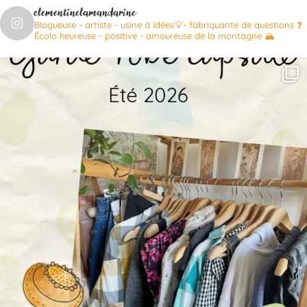
clementinelamandarine
Blogueuse - artiste - usine à idées💡- fabriquante de questions ❓
Écolo heureuse - positive - amoureuse de la montagne 🏔️