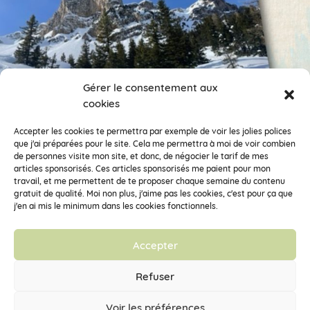
Gérer le consentement aux
cookies
Encore des photos !
Je veux suivre ce compte.
Accepter les cookies te permettra par exemple de voir les jolies polices
que j'ai préparées pour le site. Cela me permettra à moi de voir combien
de personnes visite mon site, et donc, de négocier le tarif de mes
Clémentine la Mandarine fait partie de la Coopérative d’Activités et
articles sponsorisés. Ces articles sponsorisés me paient pour mon
d’Emploi
Vecteur Activités
travail, et me permettent de te proposer chaque semaine du contenu
33 rue des déportés du 11 novembre 1943, 38100 Grenoble – SARL
gratuit de qualité. Moi non plus, j'aime pas les cookies, c'est pour ça que
SCOP à capital variable – RCS de Grenoble 448 355 156 – SIRET 448
j'en ai mis le minimum dans les cookies fonctionnels.
355 156 00036 – APE : 7022Z
Accepter
Mentions légales
Refuser
Conditions générales de vente
Voir les préférences