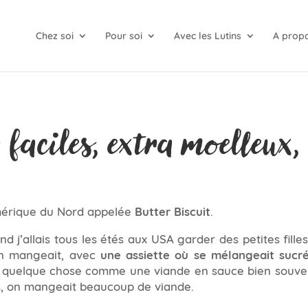
Chez soi
Pour soi
Avec les Lutins
A prop
a faciles, extra moelleux
Amérique du Nord appelée
Butter Biscuit
.
d j’allais tous les étés aux USA garder des petites filles
en mangeait, avec
une assiette où se mélangeait sucré
et quelque chose comme une viande en sauce bien souvent.
, on mangeait beaucoup de viande.