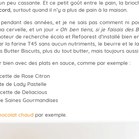
 un peu cassante. Et ce petit goût entre le pain, la brioc
cord
, surtout quand il n’y a plus de pain à la maison.
 pendant des années, et je ne sais pas comment ni pou
 cervelle, et un jour
« Oh ben tiens, si je faisais des B
oteur de recherche écolo et Refoorest d’installé bien e
ar la farine T45 sans aucun nutriments, le beurre et le lai
s Butter Biscuits, plus du tout butter, mais toujours aussi
er bien avec des plats en sauce, comme par exemple :
ecette de Rose Citron
tte de Lady Pastelle
ecette de Deliacious
 de Saines Gourmandises
hocolat chaud
par exemple.