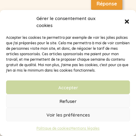
Réponse
Gérer le consentement aux
Clémentine
cookies
sur 01/04/2016 à 09:54
Oui, c’est une bien chouette idée ☺
Accepter les cookies te permettra par exemple de voir les jolies polices
que j'ai préparées pour le site. Cela me permettra à moi de voir combien
de personnes visite mon site, et donc, de négocier le tarif de mes
articles sponsorisés. Ces articles sponsorisés me paient pour mon
petronille
sur 31/05/2016 à 22:20
travail, et me permettent de te proposer chaque semaine du contenu
gratuit de qualité. Moi non plus, j'aime pas les cookies, c'est pour ça que
Bonjour,
j'en ai mis le minimum dans les cookies fonctionnels.
Pour le tissus imperméable, j’ai utilisé du coton
imperméable (j’ai recyclé une nappe dont je ne me
servais plus) c’est très économique et pratique. Je
Accepter
teste les psl depuis quelques mois et je les trouve
plutôt confortables
Refuser
Réponse
Voir les préférences
Politique de cookies
Mentions légales
Clémentine
sur 14/09/2016 à 17:06