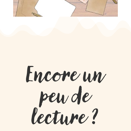
Encore un
peu de
lecture ?