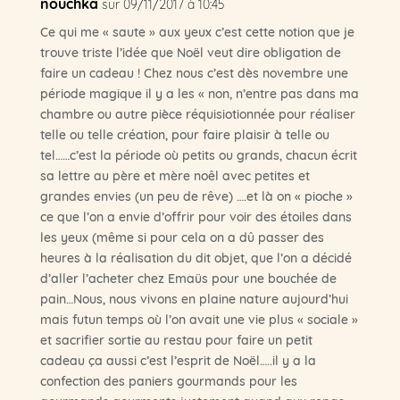
nouchka
sur 09/11/2017 à 10:45
Ce qui me « saute » aux yeux c’est cette notion que je
trouve triste l’idée que Noël veut dire obligation de
faire un cadeau ! Chez nous c’est dès novembre une
période magique il y a les « non, n’entre pas dans ma
chambre ou autre pièce réquisiotionnée pour réaliser
telle ou telle création, pour faire plaisir à telle ou
tel……c’est la période où petits ou grands, chacun écrit
sa lettre au père et mère noêl avec petites et
grandes envies (un peu de rêve) ….et là on « pioche »
ce que l’on a envie d’offrir pour voir des étoiles dans
les yeux (même si pour cela on a dû passer des
heures à la réalisation du dit objet, que l’on a décidé
d’aller l’acheter chez Emaüs pour une bouchée de
pain…Nous, nous vivons en plaine nature aujourd’hui
mais futun temps où l’on avait une vie plus « sociale »
et sacrifier sortie au restau pour faire un petit
cadeau ça aussi c’est l’esprit de Noël…..il y a la
confection des paniers gourmands pour les