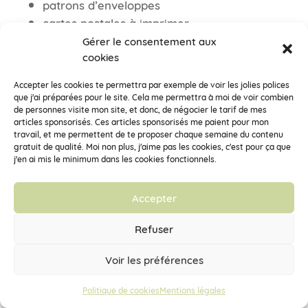
patrons d’enveloppes
cartes postales à imprimer
recettes, …
Gérer le consentement aux
cookies
Tu recevras aussi toutes les semaines un
email avec l’article de la semaine pour
Accepter les cookies te permettra par exemple de voir les jolies polices
que j'ai préparées pour le site. Cela me permettra à moi de voir combien
avancer vers
une vie plus écolo et plus
de personnes visite mon site, et donc, de négocier le tarif de mes
sereine
.
articles sponsorisés. Ces articles sponsorisés me paient pour mon
travail, et me permettent de te proposer chaque semaine du contenu
gratuit de qualité. Moi non plus, j'aime pas les cookies, c'est pour ça que
j'en ai mis le minimum dans les cookies fonctionnels.
*
indicates required
*
Ton prénom
Accepter
Comment t'appelles-tu ?
Refuser
*
Ton adresse email
Voir les préférences
Vérifie bien qu'il n'y a pas d'erreurs de frappes
Politique de cookies
Mentions légales
!