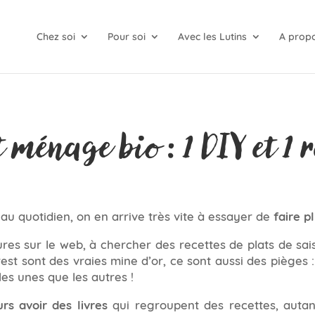
Chez soi
Pour soi
Avec les Lutins
A prop
t ménage bio : 1 DIY et 1 r
 au quotidien, on en arrive très vite à essayer de
faire p
eures sur le web, à chercher des recettes de plats de sa
est sont des vraies mine d’or, ce sont aussi des pièges : 
les unes que les autres !
urs avoir des livres
qui regroupent des recettes, auta