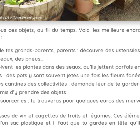
us ces objets, au fil du temps. Voici les meilleurs end
:
e tes grands-parents, parents : découvre des ustensiles
nneaux, des pneus…
oivent les plantes dans des seaux, qu’ils jettent parfois e
 : des pots y sont souvent jetés une fois les fleurs fané
es cantines des collectivités : demande leur de te garde
ermis d’y prendre des objets
ssourceries
: tu trouveras pour quelques euros des mervei
sses de vin
et
cagettes
de fruits et légumes. Ces élément
’un sac plastique et il faut que tu gardes en tête qu’i