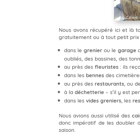
Nous avons récupéré ici et là to
gratuitement ou à tout petit prix 
dans le
grenier
ou le
garage
d
oubliés, des bassines, des to
au près des
fleuristes
: ils reç
dans les
bennes
des cimetières
au près des
restaurants
, ou d
à la
déchetterie
– s’il y est p
dans les
vides greniers
, les
re
Nous avions aussi utilisé des
cai
donc impératif de les doubler d
saison.