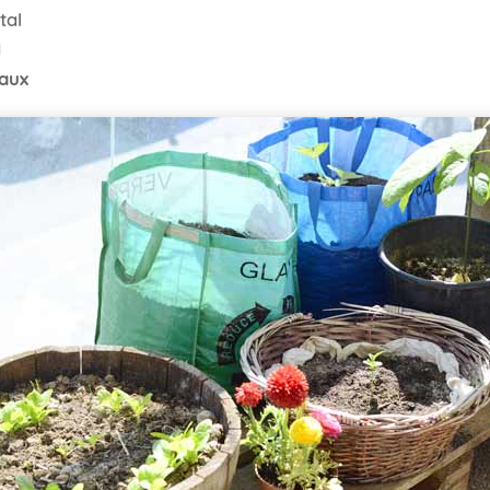
tal
d
eaux