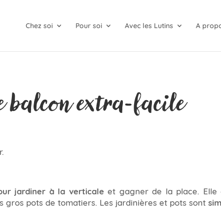
Chez soi
Pour soi
Avec les Lutins
A prop
e balcon extra-facile
r.
r jardiner à la verticale
et gagner de la place. Elle
s gros pots de tomatiers. Les jardinières et pots sont
si