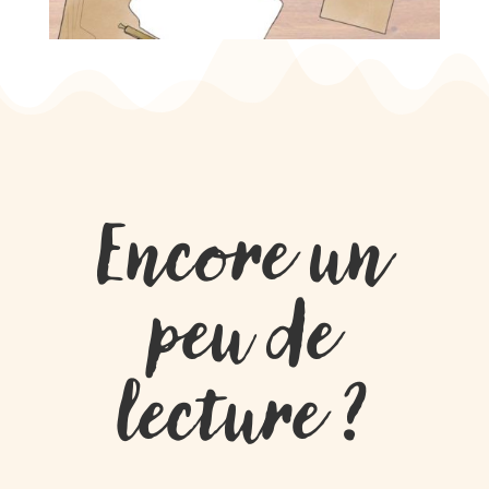
Encore un
peu de
lecture ?