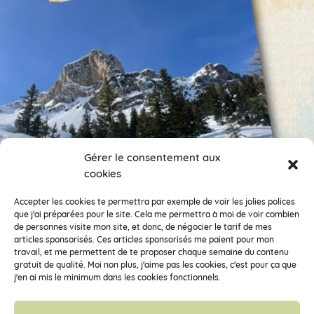
Gérer le consentement aux
cookies
Encore des photos !
Je veux suivre ce compte.
Accepter les cookies te permettra par exemple de voir les jolies polices
que j'ai préparées pour le site. Cela me permettra à moi de voir combien
de personnes visite mon site, et donc, de négocier le tarif de mes
Clémentine la Mandarine fait partie de la Coopérative d’Activités et
articles sponsorisés. Ces articles sponsorisés me paient pour mon
d’Emploi
Vecteur Activités
travail, et me permettent de te proposer chaque semaine du contenu
33 rue des déportés du 11 novembre 1943, 38100 Grenoble – SARL
gratuit de qualité. Moi non plus, j'aime pas les cookies, c'est pour ça que
SCOP à capital variable – RCS de Grenoble 448 355 156 – SIRET 448
j'en ai mis le minimum dans les cookies fonctionnels.
355 156 00036 – APE : 7022Z