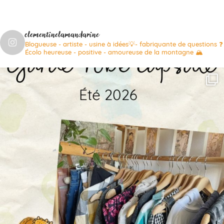
clementinelamandarine
Blogueuse - artiste - usine à idées💡- fabriquante de questions ❓
Écolo heureuse - positive - amoureuse de la montagne 🏔️