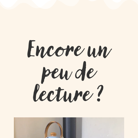
Encore un
peu de
lecture ?