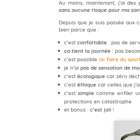
Au moins, maintenant, j’ai des 
sans aucune risque pour ma san
Depuis que je suis passée aux c
bien parce que :
c’est
confortable
: pas de serv
ça tient la journée
: pas besoi
c’est possible
de
faire du spor
je n’ai
pas de sensation de mo
c’est
écologique
car zéro déche
c’est
éthique
car celles que j
c’est
simple
comme enfiler une
protections en catastrophe
et bonus :
c’est joli
!