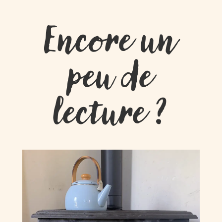
Encore un
peu de
lecture ?