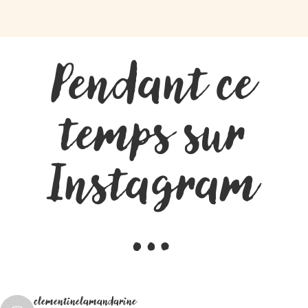
Pendant ce
temps sur
Instagram
…
clementinelamandarine