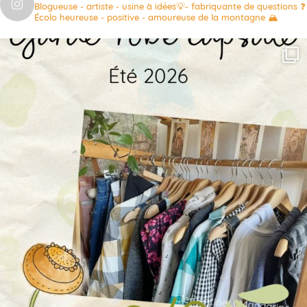
Blogueuse - artiste - usine à idées💡- fabriquante de questions ❓
Écolo heureuse - positive - amoureuse de la montagne 🏔️