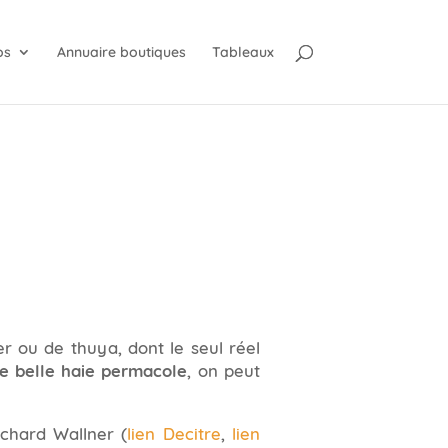
os
Annuaire boutiques
Tableaux
er ou de thuya, dont le seul réel
e belle haie permacole
, on peut
chard Wallner (
lien Decitre
,
lien