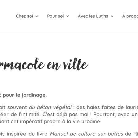
Chez soi
Pour soi
Avec les Lutins
A prop
rmacole en ville
t pour le jardinage
.
voit souvent
du béton végétal
: des haies faites de lauri
er de l’intimité. C’est déjà pas mal ! Pourtant, avec
un
dant cet impératif propre à la vie urbaine.
uis inspirée du livre
Manuel de culture sur buttes
de Ri