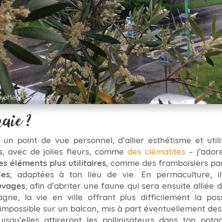
aie ?
un point de vue personnel, d’allier esthétisme et utili
s
, avec de jolies fleurs, comme
des clématites
– j’adore
es éléments plus utilitaires
, comme des framboisiers par
les
, adaptées à ton lieu de vie. En permaculture, il
uvages
, afin d’abriter une faune qui sera ensuite alliée 
gne, la vie en ville offrant plus difficilement la pos
impossible sur un balcon, mis à part éventuellement des
isqu’elles attireront les pollinisateurs dans ton potag