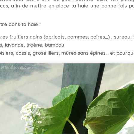
aces
, afin de mettre en place ta haie une bonne fois po
tre dans ta haie :
bres fruitiers nains (abricots, pommes, poires…) , sureau, 
es, lavande, troène, bambou
siers, cassis, groseilliers, mûres sans épines… et pourqu