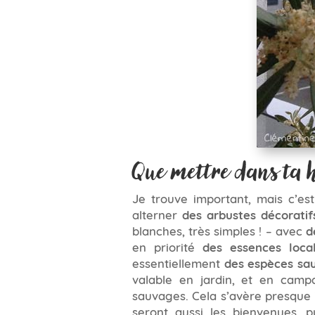
Que mettre dans ta h
Je trouve important, mais c’est 
alterner
des arbustes décoratif
blanches, très simples ! – avec
d
en priorité
des essences loca
essentiellement
des espèces sa
valable en jardin, et en campa
sauvages. Cela s’avère presque 
seront aussi les bienvenues, pu