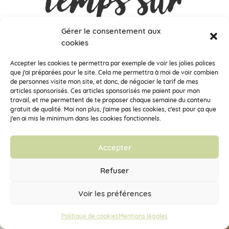
Instagram
Gérer le consentement aux
cookies
…
Accepter les cookies te permettra par exemple de voir les jolies polices
que j'ai préparées pour le site. Cela me permettra à moi de voir combien
de personnes visite mon site, et donc, de négocier le tarif de mes
articles sponsorisés. Ces articles sponsorisés me paient pour mon
travail, et me permettent de te proposer chaque semaine du contenu
gratuit de qualité. Moi non plus, j'aime pas les cookies, c'est pour ça que
j'en ai mis le minimum dans les cookies fonctionnels.
clementinelamandarine
Blogueuse - artiste - usine à idées💡- fabriquante de questions ❓
Écolo heureuse - positive - amoureuse de la montagne 🏔️
Accepter
Refuser
Voir les préférences
Politique de cookies
Mentions légales