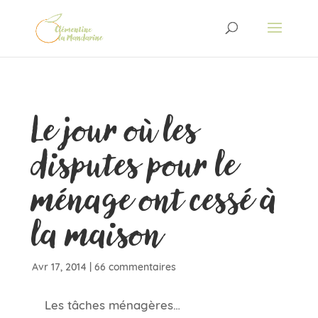
Le jour où les
disputes pour le
ménage ont cessé à
la maison
Avr 17, 2014
|
66 commentaires
Les tâches ménagères…