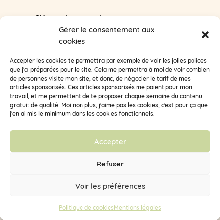
Clémentine
sur 19/12/2017 à 16:59
Gérer le consentement aux
J’espère que ça a bien fonctionné pour toi et ta
cookies
famille (oh lala que de retard dans mes réponses
aux commentaires !)
Accepter les cookies te permettra par exemple de voir les jolies polices
que j'ai préparées pour le site. Cela me permettra à moi de voir combien
de personnes visite mon site, et donc, de négocier le tarif de mes
articles sponsorisés. Ces articles sponsorisés me paient pour mon
Gaby
sur 26/06/2017 à 19:52
travail, et me permettent de te proposer chaque semaine du contenu
gratuit de qualité. Moi non plus, j'aime pas les cookies, c'est pour ça que
Oh!!! C’est génial! Je cherchais une organisation pour
j'en ai mis le minimum dans les cookies fonctionnels.
faire comprendre à Mr que je fais quasiment TOUT…
j’ai trouvé ce qu’il me faut!! Merci mille fois clémentine
😍
Accepter
Réponse
Refuser
Voir les préférences
Clémentine
sur 19/12/2017 à 16:59
Politique de cookies
Mentions légales
Avec grand plaisir ! j’espère que ça a fonctionné