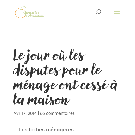
Le jour où les
disputes pour le
ménage ont cessé à
la maison
Avr 17, 2014
|
66 commentaires
Les tâches ménagères…