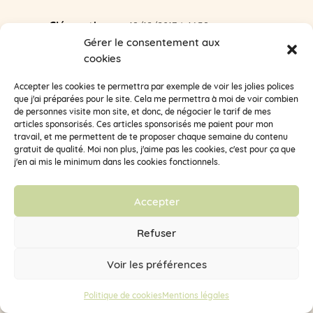
Clémentine
sur 19/12/2017 à 16:59
Gérer le consentement aux
J’espère que ça a bien fonctionné pour toi et ta
cookies
famille (oh lala que de retard dans mes réponses
aux commentaires !)
Accepter les cookies te permettra par exemple de voir les jolies polices
que j'ai préparées pour le site. Cela me permettra à moi de voir combien
de personnes visite mon site, et donc, de négocier le tarif de mes
articles sponsorisés. Ces articles sponsorisés me paient pour mon
Gaby
sur 26/06/2017 à 19:52
travail, et me permettent de te proposer chaque semaine du contenu
gratuit de qualité. Moi non plus, j'aime pas les cookies, c'est pour ça que
Oh!!! C’est génial! Je cherchais une organisation pour
j'en ai mis le minimum dans les cookies fonctionnels.
faire comprendre à Mr que je fais quasiment TOUT…
j’ai trouvé ce qu’il me faut!! Merci mille fois clémentine
😍
Accepter
Réponse
Refuser
Voir les préférences
Clémentine
sur 19/12/2017 à 16:59
Politique de cookies
Mentions légales
Avec grand plaisir ! j’espère que ça a fonctionné