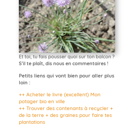
Et toi, tu fais pousser quoi sur ton balcon ?
S’il te plaît, dis nous en commentaires !
Petits liens qui vont bien pour aller plus
loin :
++ Acheter le livre (excellent) Mon
potager bio en ville
++ Trouver des contenants à recycler +
de la terre + des graines pour faire tes
plantations