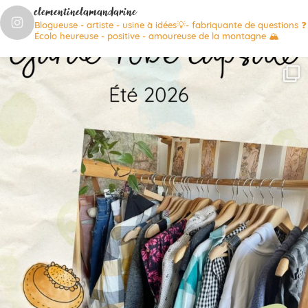
clementinelamandarine
Blogueuse - artiste - usine à idées💡- fabriquante de questions ❓
Écolo heureuse - positive - amoureuse de la montagne 🏔️