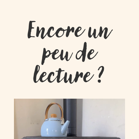
Encore un
peu de
lecture ?