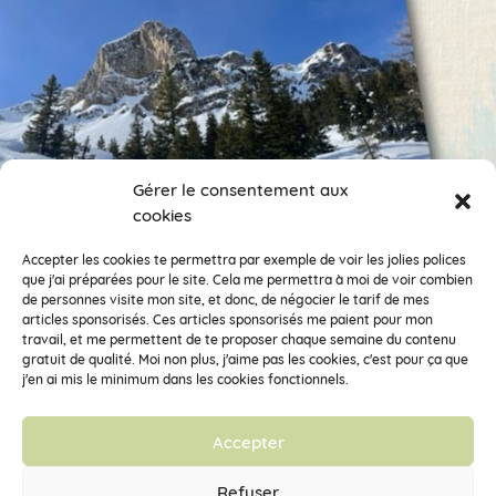
Gérer le consentement aux
cookies
Encore des photos !
Je veux suivre ce compte.
Accepter les cookies te permettra par exemple de voir les jolies polices
que j'ai préparées pour le site. Cela me permettra à moi de voir combien
de personnes visite mon site, et donc, de négocier le tarif de mes
Clémentine la Mandarine fait partie de la Coopérative d’Activités et
articles sponsorisés. Ces articles sponsorisés me paient pour mon
d’Emploi
Vecteur Activités
travail, et me permettent de te proposer chaque semaine du contenu
33 rue des déportés du 11 novembre 1943, 38100 Grenoble – SARL
gratuit de qualité. Moi non plus, j'aime pas les cookies, c'est pour ça que
SCOP à capital variable – RCS de Grenoble 448 355 156 – SIRET 448
j'en ai mis le minimum dans les cookies fonctionnels.
355 156 00036 – APE : 7022Z
Accepter
Mentions légales
Refuser
Conditions générales de vente