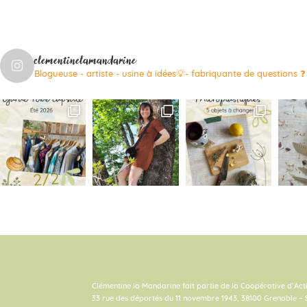
clementinelamandarine
Blogueuse - artiste - usine à idées💡- fabriquante de questions ❓
Clémentine la Mandarine fait partie de la Coopérative d’Act
33 rue des déportés du 11 novembre 1943, 38100 Grenoble – 