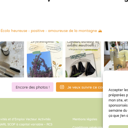
Écolo heureuse - positive - amoureuse de la montagne 🏔️
Encore des photos !
Je veux suivre ce compte.
Accepter les
préparées p
mon site, et
sponsorisés
semaine du c
ça que j'en 
ivités et d’Emploi
Vecteur Activités
Mentions légales
SARL SCOP à capital variable – RCS
Conditions générales de vente