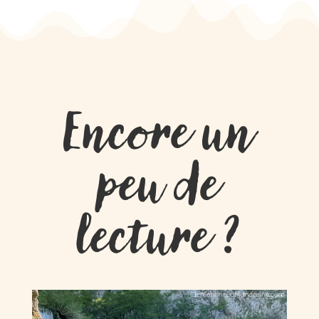
Encore un
peu de
lecture ?