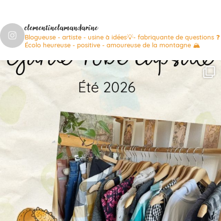
clementinelamandarine
Blogueuse - artiste - usine à idées💡- fabriquante de questions ❓
Écolo heureuse - positive - amoureuse de la montagne 🏔️