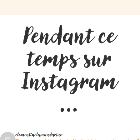
Pendant ce
temps sur
Instagram
…
clementinelamandarine