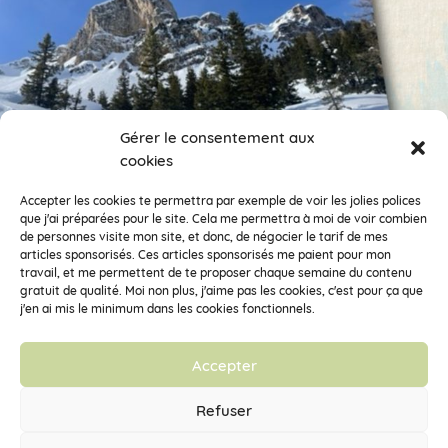
Gérer le consentement aux
cookies
Encore des photos !
Je veux suivre ce compte.
Accepter les cookies te permettra par exemple de voir les jolies polices
que j'ai préparées pour le site. Cela me permettra à moi de voir combien
de personnes visite mon site, et donc, de négocier le tarif de mes
Clémentine la Mandarine fait partie de la Coopérative d’Activités et
articles sponsorisés. Ces articles sponsorisés me paient pour mon
d’Emploi
Vecteur Activités
travail, et me permettent de te proposer chaque semaine du contenu
33 rue des déportés du 11 novembre 1943, 38100 Grenoble – SARL
gratuit de qualité. Moi non plus, j'aime pas les cookies, c'est pour ça que
SCOP à capital variable – RCS de Grenoble 448 355 156 – SIRET 448
j'en ai mis le minimum dans les cookies fonctionnels.
355 156 00036 – APE : 7022Z
Accepter
Mentions légales
Refuser
Conditions générales de vente