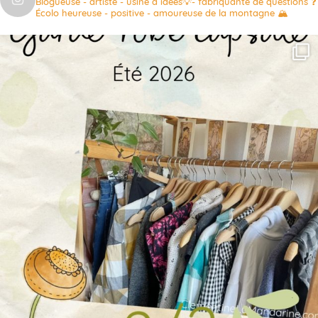
Blogueuse - artiste - usine à idées💡- fabriquante de questions ❓
Écolo heureuse - positive - amoureuse de la montagne 🏔️