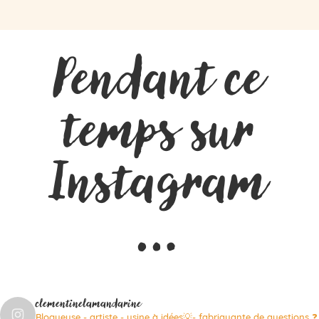
Pendant ce
temps sur
Instagram
…
clementinelamandarine
Blogueuse - artiste - usine à idées💡- fabriquante de questions ❓