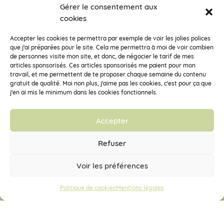
Gérer le consentement aux
cookies
Accepter les cookies te permettra par exemple de voir les jolies polices
que j'ai préparées pour le site. Cela me permettra à moi de voir combien
de personnes visite mon site, et donc, de négocier le tarif de mes
articles sponsorisés. Ces articles sponsorisés me paient pour mon
travail, et me permettent de te proposer chaque semaine du contenu
gratuit de qualité. Moi non plus, j'aime pas les cookies, c'est pour ça que
Encore des photos !
Je veux suivre ce compte.
j'en ai mis le minimum dans les cookies fonctionnels.
Accepter
Clémentine la Mandarine fait partie de la Coopérative d’Activités et
d’Emploi
Vecteur Activités
33 rue des déportés du 11 novembre 1943, 38100 Grenoble – SARL
Refuser
SCOP à capital variable – RCS de Grenoble 448 355 156 – SIRET 448
355 156 00036 – APE : 7022Z
Voir les préférences
Politique de cookies
Mentions légales
Mentions légales
Conditions générales de vente