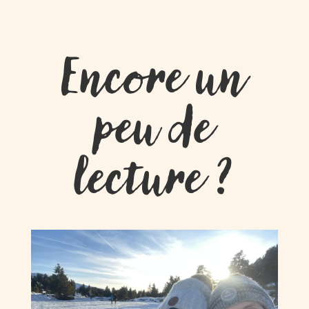
Encore un
peu de
lecture ?