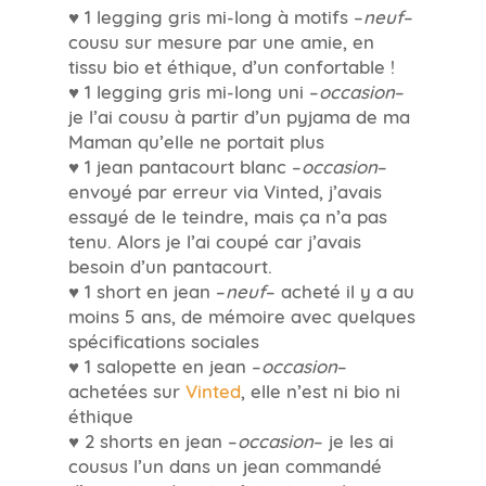
♥ 1 legging gris mi-long à motifs –
neuf
–
cousu sur mesure par une amie, en
tissu bio et éthique, d’un confortable !
♥ 1 legging gris mi-long uni –
occasion
–
je l’ai cousu à partir d’un pyjama de ma
Maman qu’elle ne portait plus
♥ 1 jean pantacourt blanc –
occasion
–
envoyé par erreur via Vinted, j’avais
essayé de le teindre, mais ça n’a pas
tenu. Alors je l’ai coupé car j’avais
besoin d’un pantacourt.
♥ 1 short en jean –
neuf
– acheté il y a au
moins 5 ans, de mémoire avec quelques
spécifications sociales
♥ 1 salopette en jean –
occasion
–
achetées sur
Vinted
, elle n’est ni bio ni
éthique
♥ 2 shorts en jean –
occasion
– je les ai
cousus l’un dans un jean commandé